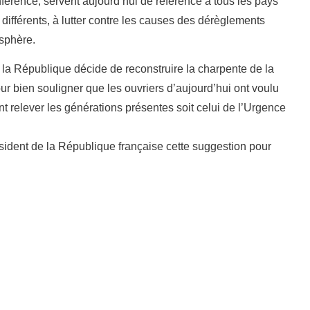
érence, servent aujourd’hui de référence à tous les pays
ifférents, à lutter contre les causes des dérèglements
sphère.
de la République décide de reconstruire la charpente de la
 bien souligner que les ouvriers d’aujourd’hui ont voulu
nt relever les générations présentes soit celui de l’Urgence
ident de la République française cette suggestion pour