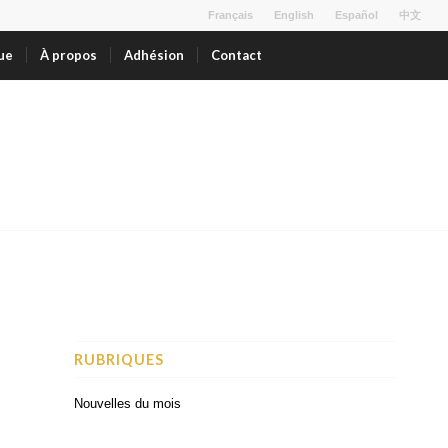
Français
English
Español
中文
ue
À propos
Adhésion
Contact
RUBRIQUES
Nouvelles du mois